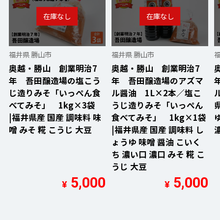
福井県 勝山市
福井県 勝山市
奥越・勝山 創業明治7
奥越・勝山 創業明治7
年 吾田醸造場の塩こう
年 吾田醸造場のアズマ
じ造りみそ「いっぺん食
ル醤油 1L×2本／塩こ
べてみそ」 1kg×3袋
うじ造りみそ「いっぺん
|福井県産 国産 調味料 味
食べてみそ」 1kg×1袋
噌 みそ 糀 こうじ 大豆
|福井県産 国産 調味料 し
ょうゆ 味噌 醤油 こいく
ち 濃い口 濃口 みそ 糀 こ
うじ 大豆
5,000
5,000
¥
¥