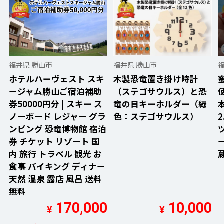
福井県 勝山市
福井県 勝山市
ホテルハーヴェスト スキ
木製恐竜置き掛け時計
ージャム勝山ご宿泊補助
（ステゴサウルス）と恐
券50000円分 | スキー ス
竜の目キーホルダー（緑
ノーボード レジャー グラ
色：ステゴサウルス）
2
ンピング 恐竜博物館 宿泊
券 チケット リゾート 国
内 旅行 トラベル 観光 お
蔵
食事 バイキング ディナー
天然 温泉 露店 風呂 送料
無料
170,000
10,000
¥
¥