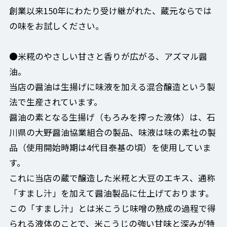
創業以来150年にわたり受け継がれた、蔵元ならでは
の味をお試しください。
●米糀のやさしい甘さと香りが広がる、アズマル醤
油。
当店の醤油は生揚げに味液を加える混合醸造という製
法で生産されています。
醤油の素となる生揚げ（もろみを搾った液体）は、石
川県の大野醤油協業組合の製品、味液は味の素社の製
品（使用開始時期は4代目泰基の頃）を使用していま
す。
これに当店の蔵で醸造した米糀と大豆のエキス、通称
「すまし汁」を加えて醤油製品に仕上げております。
この「すまし汁」とは米こうじ味噌の熟成の過程で得
られる液体のことで、米こうじの強い甘味と深みが特