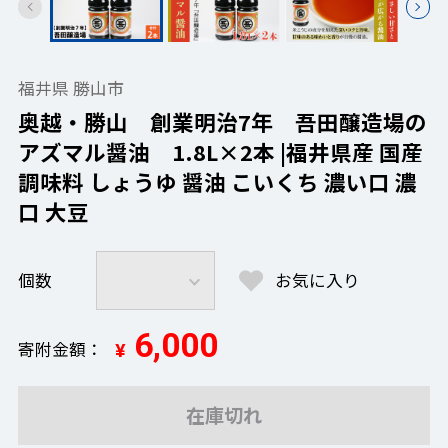
福井県 勝山市
奥越・勝山 創業明治7年 吾田醸造場の
アズマル醤油 1.8L×2本 |福井県産 国産
調味料 しょうゆ 醤油 こいくち 濃い口 濃
口 大豆
個数
お気に入り
6,000
寄附金額
¥
在庫切れ