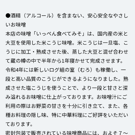
●酒精（アルコール）を含まない、安心安全なやさし
いお味噌
本店の味噌「いっぺん食べてみそ」は、国内産の米と
大豆を使用した米こうじ味噌。米こうじは一旦塩、こ
うじに加工・熟成させた後、蒸した大豆と混ぜ合わせ
て蔵の樽の中で半年から1年寝かせて完成させます。
令和4年には新しいログ組の室（むろ）も稼働し、一
段と高い品質のこうじができるようになりました。熟
成させた塩こうじを使うことで、より一段と甘さと深
み溢れるお味噌に仕上がっております。お味噌汁にご
利用の際はお野菜の甘さを十分に引き立て、また、各
種お料理の隠し味、特に中華料理にご好評をいただい
ております。
密封包装で販売されている味噌商品には、およそ７～