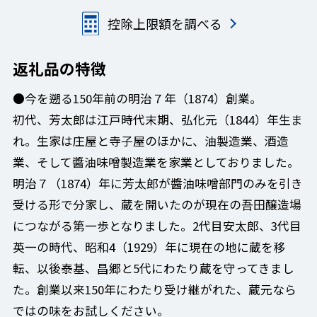
控除上限額を調べる
返礼品の特徴
●今を遡る150年前の明治７年（1874）創業。
初代、芳太郎は江戸時代末期、弘化元（1844）年生ま
れ。生家は庄屋と寺子屋のほかに、油製造業、酒造
業、そして醬油味噌製造業を家業としておりました。
明治７（1874）年に芳太郎が醬油味噌部門のみを引き
受ける形で分家し、蔵を開いたのが現在の吾田醸造場
につながる第一歩となりました。2代目安太郎、3代目
英一の時代、昭和4（1929）年に現在の地に蔵を移
転、以後泰基、昌郷と5代にわたり蔵を守ってきまし
た。創業以来150年にわたり受け継がれた、蔵元なら
ではの味をお試しください。