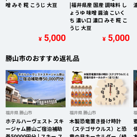
噌 みそ 糀 こうじ 大豆
|福井県産 国産 調味料 し
ょうゆ 味噌 醤油 こいく
ち 濃い口 濃口 みそ 糀 こ
うじ 大豆
5,000
5,000
¥
¥
勝山市のおすすめ返礼品
福井県 勝山市
福井県 勝山市
ホテルハーヴェスト スキ
木製恐竜置き掛け時計
ージャム勝山ご宿泊補助
（ステゴサウルス）と恐
券50000円分 | スキー ス
竜の目キーホルダー（緑