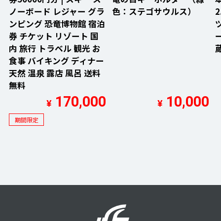
ノーボード レジャー グラ
色：ステゴサウルス）
2
ンピング 恐竜博物館 宿泊
券 チケット リゾート 国
内 旅行 トラベル 観光 お
蔵
食事 バイキング ディナー
天然 温泉 露店 風呂 送料
無料
170,000
10,000
¥
¥
期間限定