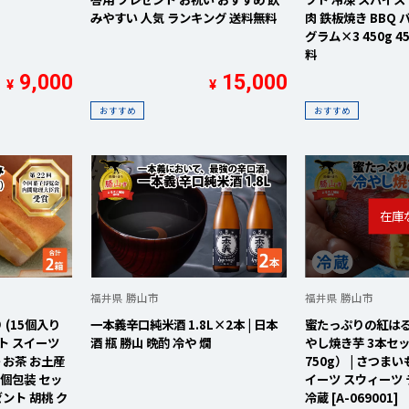
みやすい 人気 ランキング 送料無料
肉 鉄板焼き BBQ 
グラム×3 450g 
料
9,000
15,000
¥
¥
おすすめ
おすすめ
福井県 勝山市
福井県 勝山市
 (15個入り
一本義辛口純米酒 1.8L×2本 | 日本
蜜たっぷりの紅は
ート スイーツ
酒 瓶 勝山 晩酌 冷や 燗
やし焼き芋 3本セッ
 お茶 お土産
750g） | さつま
 個包装 セッ
イーツ スウィーツ 
ゼント 胡桃 ク
冷蔵 [A-069001]