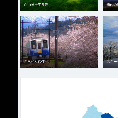
白山神社平泉寺
市内の
えちぜん鉄道
スキー