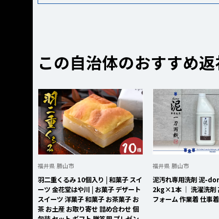
この自治体のおすすめ返
福井県 勝山市
福井県 勝山市
羽二重くるみ 10個入り | 和菓子 スイ
泥汚れ専用洗剤 泥-dor
ーツ 金花堂はや川 | お菓子 デザート
2kg×1本 ｜ 洗濯洗剤
スイーツ 洋菓子 和菓子 お茶菓子 お
フォーム 作業着 仕事着
茶 お土産 お取り寄せ 詰め合わせ 個
包装 セット ギフト 贈答用 プレゼン