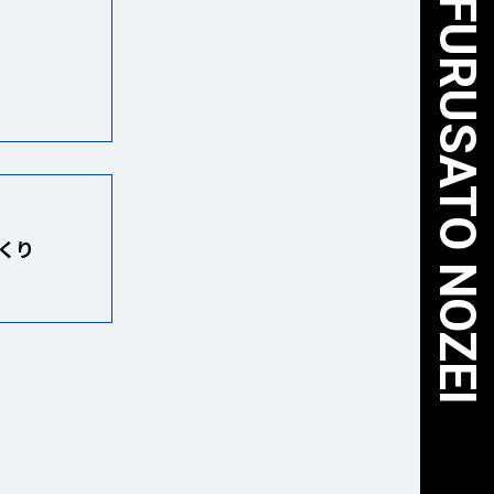
FUKUI UNITED ✕ FURUSATO NOZEI
くり