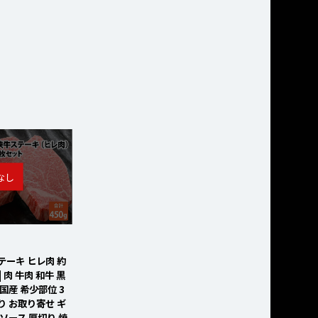
テーキ ヒレ肉 約
| 肉 牛肉 和牛 黒
国産 希少部位 3
り お取り寄せ ギ
 ソース 厚切り 焼