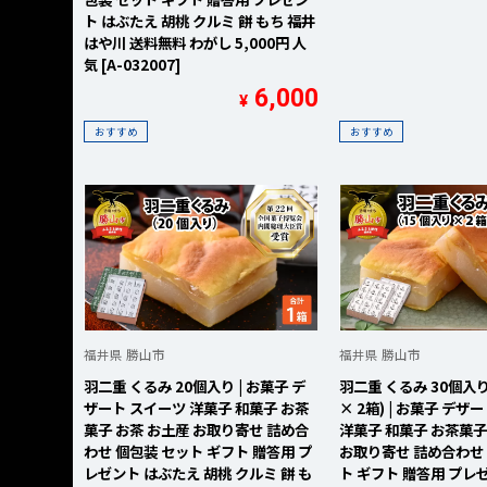
ト はぶたえ 胡桃 クルミ 餅 もち 福井
はや川 送料無料 わがし 5,000円 人
気 [A-032007]
6,000
¥
おすすめ
おすすめ
福井県 勝山市
福井県 勝山市
羽二重 くるみ 20個入り | お菓子 デ
羽二重 くるみ 30個入り
ザート スイーツ 洋菓子 和菓子 お茶
× 2箱) | お菓子 デザ
菓子 お茶 お土産 お取り寄せ 詰め合
洋菓子 和菓子 お茶菓子
わせ 個包装 セット ギフト 贈答用 プ
お取り寄せ 詰め合わせ
レゼント はぶたえ 胡桃 クルミ 餅 も
ト ギフト 贈答用 プレ