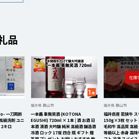
礼品
福井県 勝山市
福井県 勝山市
o- 一刀両断
一本義 事無笑酒 (KOTONA
福井県産 若狭牛 ス
 高級洗剤 ユニ
EGUSHI) 720ml × 1本 | 酒 お酒 日
150g×3枚 セット 
 2キロ
本酒 清酒 大吟醸 純米 高級酒 醸造酒
毛和牛 高品質 高級 
冷酒 ロック 17度 四合 瓶 ギフト 贈
等級以上 赤身 霜降
答用 プレゼント お祝い おすすめ 飲
フト 冷凍 スパイス