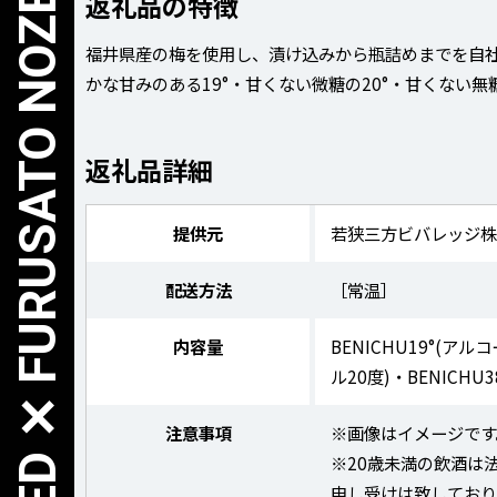
FUKUI UNITED ✕ FURUSATO NOZEI
返礼品の特徴
福井県産の梅を使用し、漬け込みから瓶詰めまでを自
かな甘みのある19°・甘くない微糖の20°・甘くない無
返礼品詳細
提供元
若狭三方ビバレッジ
配送方法
［常温］
内容量
BENICHU19°(アル
ル20度)・BENICHU3
注意事項
※画像はイメージです
※20歳未満の飲酒は
申し受けは致してお