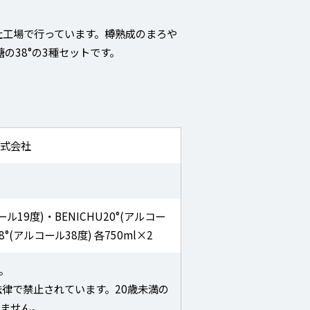
社工場で行っています。樽熟成のまろや
糖の38°の3種セットです。
株式会社
コール19度)・BENICHU20°(アルコー
8°(アルコール38度) 各750ml×2
。
法律で禁止されています。20歳未満の
りません。