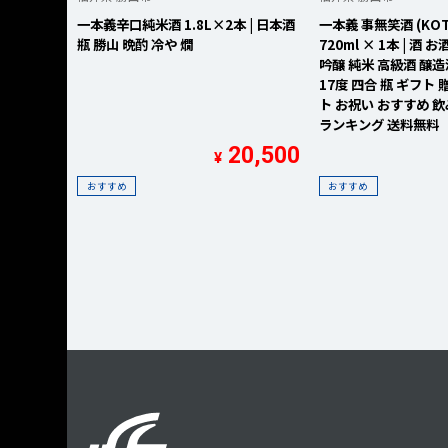
一本義辛口純米酒 1.8L×2本 | 日本酒
一本義 事無笑酒 (KOTO
瓶 勝山 晩酌 冷や 燗
720ml × 1本 | 酒 
吟醸 純米 高級酒 醸造
17度 四合 瓶 ギフト
ト お祝い おすすめ 
ランキング 送料無料
20,500
¥
おすすめ
おすすめ