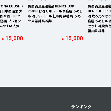
NA EGUSHI)
梅酒 高島屋選定品 BENICHU38°
梅酒 高島屋選定品
お酒 日本酒 清酒 大
750ml お酒 リキュール 高島屋 うめし
BENICHU38°
酒 冷酒 ロック
ゅ 酒 アルコール 紅映梅 無糖 梅 うめ
酒 飲み比べセッ
 贈答用 プレゼン
ウメ 福井県 福井
島屋 うめしゅ 
飲みやすい 人気
セット 紅映梅 微
福井県 福井
15,000
15,000
¥
¥
ランキング