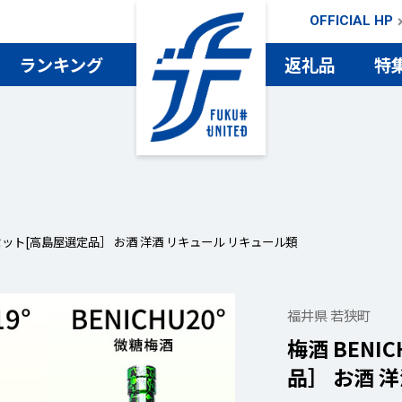
OFFICIAL HP
ランキング
返礼品
特
検索
 6本セット[高島屋選定品］ お酒 洋酒 リキュール リキュール類
福井県 若狭町
梅酒 BENI
品］ お酒 