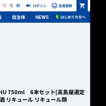
Instagram
X
Facebook
ログイン
会員登録
集
自治体
はじめての方へ
NEWS
CHU 750ml 6本セット[高島屋選定
洋酒 リキュール リキュール類