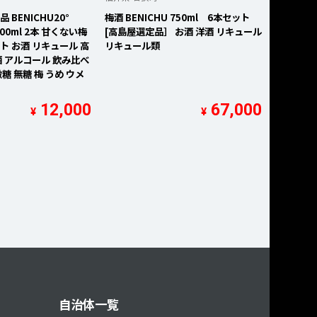
 BENICHU20°
梅酒 BENICHU 750ml 6本セット
 300ml 2本 甘くない梅
[高島屋選定品］ お酒 洋酒 リキュール
ト お酒 リキュール 高
リキュール類
酒 アルコール 飲み比べ
糖 無糖 梅 うめ ウメ
12,000
67,000
¥
¥
自治体一覧