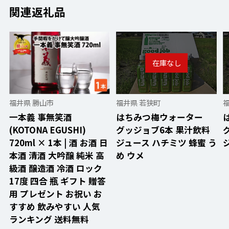
関連返礼品
福井県 勝山市
福井県 若狭町
一本義 事無笑酒
はちみつ梅ウォーター
(KOTONA EGUSHI)
グッジョブ6本 果汁飲料
720ml × 1本 | 酒 お酒 日
ジュース ハチミツ 蜂蜜 う
本酒 清酒 大吟醸 純米 高
め ウメ
級酒 醸造酒 冷酒 ロック
17度 四合 瓶 ギフト 贈答
用 プレゼント お祝い お
すすめ 飲みやすい 人気
ランキング 送料無料