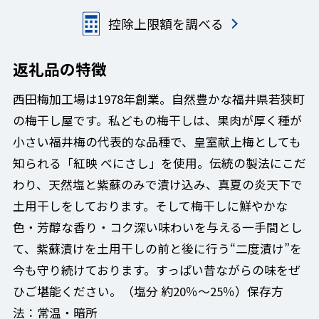
控除上限額を調べる
返礼品の特徴
西田梅加工場は1978年創業。自然豊かな福井県若狭町
の梅干し屋です。私どもの梅干しは、果肉が厚く種が
小さい福井梅の代表的な品種で、皇室献上梅としても
知られる「紅映 べにさし」を使用。伝統の製法にこだ
わり、天然塩と紫蘇のみで漬け込み、真夏の炎天下で
土用干しをしております。そして梅干しに鮮やかな
色・芳醇な香り・コク深い味わいを与える一手間とし
て、紫蘇漬けを土用干しの前と後に行う“二度漬け”を
今も守り続けております。すっぱい昔ながらの味をぜ
ひご堪能ください。（塩分 約20％～25％）保存方
法：常温・暗所