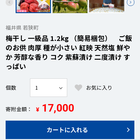
福井県 若狭町
梅干し 一級品 1.2kg （簡易梱包） ご飯
のお供 肉厚 種が小さい 紅映 天然塩 鮮や
か 芳醇な香り コク 紫蘇漬け 二度漬け す
っぱい
個数
お気に入り
17,000
寄附金額
¥
カートに入れる