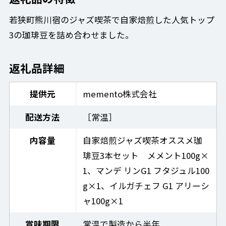
若狭町熊川宿のジャズ喫茶で自家焙煎した人気トップ
3の珈琲豆を詰め合わせました。
返礼品詳細
提供元
memento株式会社
配送方法
［常温］
内容量
自家焙煎ジャズ喫茶オススメ珈
琲豆3本セット メメント100g×
1、マンデ リンG1 フタジュル100
g×1、イルガチェフ G1 アリーシ
ャ100g×1
賞味期限
常温で製造から半年