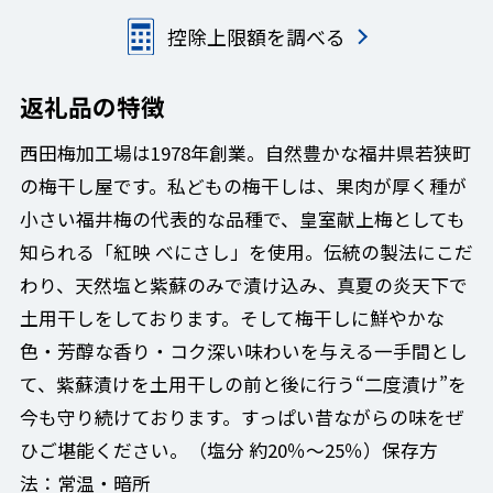
控除上限額を調べる
返礼品の特徴
西田梅加工場は1978年創業。自然豊かな福井県若狭町
の梅干し屋です。私どもの梅干しは、果肉が厚く種が
小さい福井梅の代表的な品種で、皇室献上梅としても
知られる「紅映 べにさし」を使用。伝統の製法にこだ
わり、天然塩と紫蘇のみで漬け込み、真夏の炎天下で
土用干しをしております。そして梅干しに鮮やかな
色・芳醇な香り・コク深い味わいを与える一手間とし
て、紫蘇漬けを土用干しの前と後に行う“二度漬け”を
今も守り続けております。すっぱい昔ながらの味をぜ
ひご堪能ください。（塩分 約20％～25％）保存方
法：常温・暗所