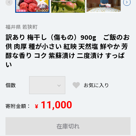
福井県 若狭町
訳あり 梅干し（傷もの）900g ご飯のお
供 肉厚 種が小さい 紅映 天然塩 鮮やか 芳
醇な香り コク 紫蘇漬け 二度漬け すっぱ
い
個数
お気に入り
11,000
寄附金額
¥
在庫切れ