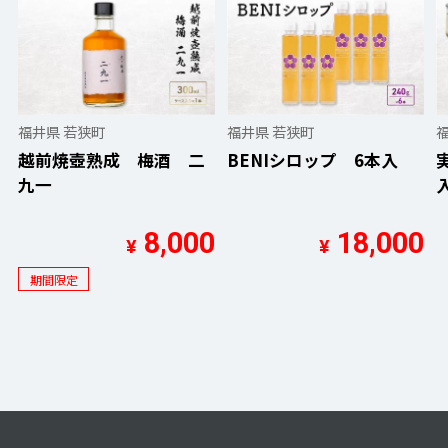
福井県 若狭町
福井県 若狭町
越前焼壺熟成 梅酒 二
BENIシロップ 6本入
九一
8,000
18,000
¥
¥
期間限定