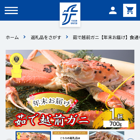
メニュー
ホーム
返礼品をさがす
茹で越前ガニ【年末お届け】食通も