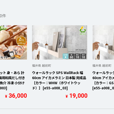
0
件
検索
福井県 越前町
福井県 越前町
ット 身・あら 計
ウォールラック SPS WallRack 幅
ウォールラック S
）鍋用和風だし付き
60cm アイカメラミン 日本製 完成品
60cm アイカ
 魚介 冷凍 小分け
【カラー：WHW（ホワイトウッ
【カラー：G
003]
ド）】 [e55-a008_03]
[e55-a008_0
36,000
19,000
¥
¥