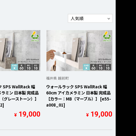
福井県 越前町
PS WallRack 幅
ウォールラック SPS WallRack 幅
メラミン 日本製 完成品
60cm アイカメラミン 日本製 完成品
S（グレーストーン）】
【カラー：MB（マーブル）】 [e55-
2]
a008_01]
19,000
19,000
¥
¥