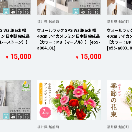
を開く
を開く
福井県 越前町
福井県 越前町
を開く
WallRack 幅
ウォールラック SPS WallRack 幅
ウォールラック S
ミン 日本製 完成品
40cm アイカメラミン 日本製 完成品
40cm アイカ
グレーストーン）】
【カラー：MB（マーブル）】 [e55-
【カラー：B
を開く
a004_01]
[e55-a003_0
を開く
15,000
15,000
¥
¥
を開く
を開く
を開く
福井県 越前町
福井県 越前町