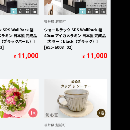
福井県 越前町
PS WallRack 幅
ウォールラック SPS WallRack 幅
メラミン 日本製 完成品
40cm アイカメラミン 日本製 完成品
P（ブラックパール）】
【カラー：black（ブラック）】
3]
[e55-a003_02]
11,000
11,000
¥
¥
福井県 越前町