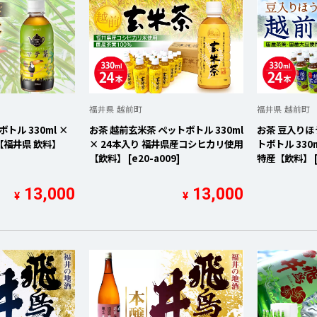
福井県 越前町
福井県 越前町
トル 330ml ×
お茶 越前玄米茶 ペットボトル 330ml
お茶 豆入り
【福井県 飲料】
× 24本入り 福井県産コシヒカリ使用
トボトル 330
【飲料】 [e20-a009]
特産【飲料】 [e
13,000
13,000
¥
¥