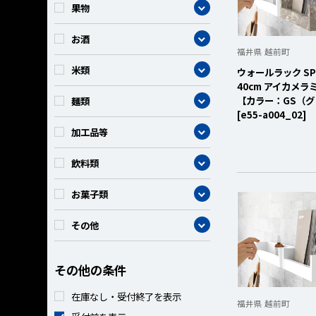
カテゴリー
果物
カテゴリー
お酒
福井県 越前町
カテゴリー
米類
ウォールラック SPS 
40cm アイカメラ
【カラー：GS（
カテゴリー
麺類
[e55-a004_02]
カテゴリー
加工品等
カテゴリー
飲料類
カテゴリー
お菓子類
カテゴリー
その他
その他の条件
在庫なし・受付終了を表示
福井県 越前町