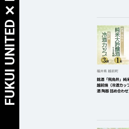
FUKUI UNITED ✕ FURUSATO NOZEI
福井県 越前町
銘酒「飛鳥井」純米大
越前焼（冷酒カッ
酒 陶器 詰め合わせ】 