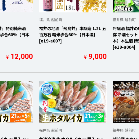
福井県 越前町
福井県 越前町
井」特別純米酒
福井の地酒「飛鳥井」本醸造 1.8L 五
吟醸酒 福井
精米歩合60％【日本
百万石 精米歩合60%【日本酒】
存 冷酒セット 計
[e19-a007]
本）本生酒 精
[e19-a004]
12,000
9,000
¥
¥
福井県 越前町
福井県 越前町
カ 21尾入 × 5
急速冷凍 生 ホタルイカ 21尾入 × 3
越前産 かれい