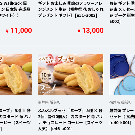
WallRack 幅
ギフト お楽しみ 季節のフラワーアレ
お花 ギフト 
ミン 日本製 完成品
ンジメント 生花【福井県 花 おしゃれ
花束 メッセー
（ホワイト）】
プレゼント ギフト】 [e51-a003]
花 ブーケ 誕生日
a002]
11,000
13,000
¥
¥
福井県 越前町
福井県 越前町
ーブ」 5種 × 各
ふわふわブッセ 「ヌーブ」 5種 × 各
越前焼 プレー
 カスタード 苺 バナ
2個 （計10個入） カスタード 苺 バナ
セット【 食洗
コーヒー【スイーツ
ナ チョコレート コーヒー【スイーツ
[e40-k001]
]
人気】 [e46-a001]