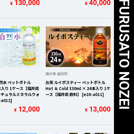
FUKUI UNITED ✕ FURUSATO NOZEI
130,000
40,000
¥
¥
福井県 越前町
然水 ペットボトル
お茶 ルイボスティー ペットボトル
24本入り 1ケース【福井県
Hot ＆ Cold 330ml × 24本入り 1ケ
 ナチュラルミネラルウォ
ース【福井県 飲料】 [e20-a011]
a012]
12,000
13,000
¥
¥