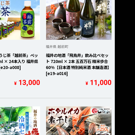
福井県 越前町
ほうじ茶「越前茶」ペッ
福井の地酒「飛鳥井」飲み比べセッ
ml × 24本入り 福井県
ト 720ml × 2本 五百万石 精米歩合
20-a008]
60%【日本酒 特別純米酒 本醸造酒】
[e19-a016]
13,000
11,000
¥
¥