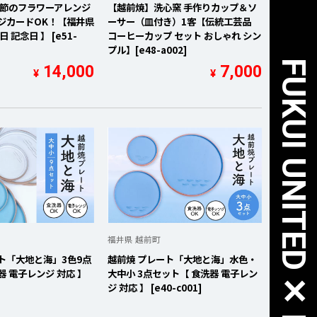
季節のフラワーアレンジ
【越前焼】洗心窯 手作りカップ＆ソ
ジカードOK！【福井県
ーサー（皿付き）1客【伝統工芸品
 記念日 】 [e51-
コーヒーカップ セット おしゃれ シン
プル】[e48-a002]
14,000
7,000
¥
¥
福井県 越前町
ト「大地と海」3色9点
越前焼 プレート「大地と海」水色・
器 電子レンジ 対応 】
大中小 3点セット【 食洗器 電子レン
ジ 対応 】 [e40-c001]