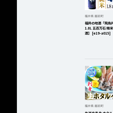
福井県 越前町
福井の地酒「飛鳥
1.8L 五百万石 
酒】 [e19-a015]
福井県 越前町
急速冷凍 生 ホタルイ