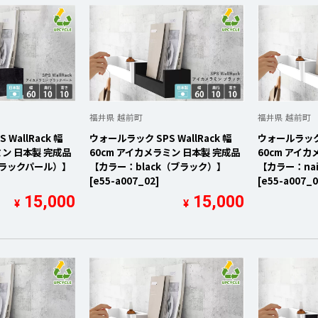
福井県 越前町
福井県 越前町
WallRack 幅
ウォールラック SPS WallRack 幅
ウォールラック S
ミン 日本製 完成品
60cm アイカメラミン 日本製 完成品
60cm アイカ
ブラックパール）】
【カラー：black（ブラック）】
【カラー：na
[e55-a007_02]
[e55-a007_0
15,000
15,000
¥
¥
を開く
を開く