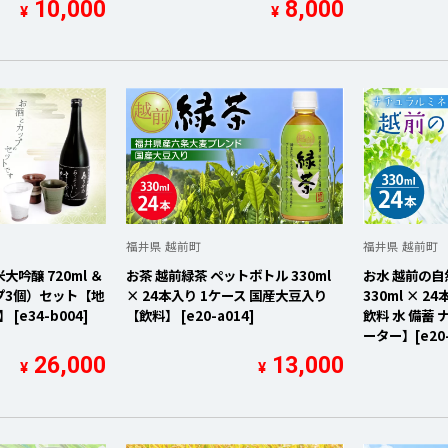
10,000
8,000
¥
¥
福井県 越前町
福井県 越前町
吟醸 720ml ＆
お茶 越前緑茶 ペットボトル 330ml
お水 越前の自
プ3個）セット【地
× 24本入り 1ケース 国産大豆入り
330ml × 
[e34-b004]
【飲料】 [e20-a014]
飲料 水 備蓄
ーター】[e20-
26,000
13,000
¥
¥