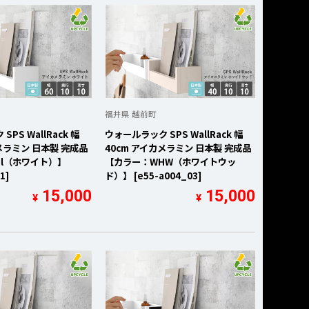
福井県 越前町
PS WallRack 幅
ウォールラック SPS WallRack 幅
メラミン 日本製 完成品
40cm アイカメラミン 日本製 完成品
il（ホワイト）】
【カラー：WHW（ホワイトウッ
1]
ド）】 [e55-a004_03]
15,000
15,000
¥
¥