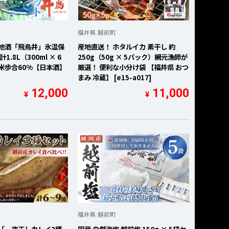
福井県 越前町
の地酒「飛鳥井」氷温保
産地直送！ ホタルイカ 素干し 約
1.8L（300ml × 6
250g（50g × 5パック）網元漁師が
米歩合60%【日本酒】
厳選！ 便利な小分け袋 【福井県 おつ
まみ 冷蔵】 [e15-a017]
12,000
11,000
¥
¥
福井県 越前町
「一夜干しカレイ3種
国産 自然海塩 越前塩 150g × 5袋セ