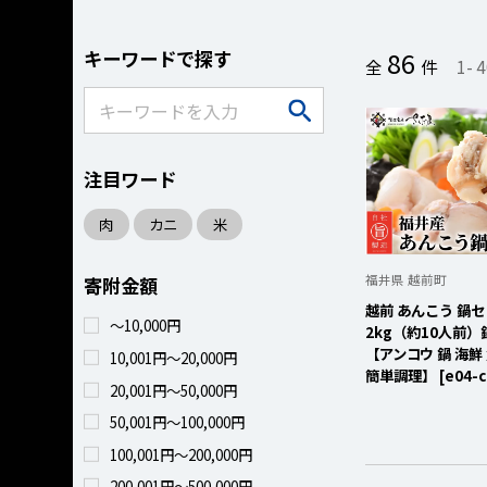
キーワードで探す
86
全
件
1
-
4
注目ワード
肉
カニ
米
福井県 越前町
寄附金額
越前 あんこう 鍋セ
～10,000円
2kg（約10人前
【アンコウ 鍋 海鮮
10,001円～20,000円
簡単調理】 [e04-c
20,001円～50,000円
50,001円～100,000円
100,001円～200,000円
200,001円～500,000円