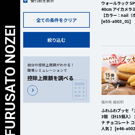
受付前を表示
ウォールラック SPS 
40cm アイカメラ
【カラー：nail
全ての条件をクリア
[e55-a003_01]
絞り込む
自分の控除上限額がわかる！
簡単シミュレーションで
控除上限額を調べる
福井県 越前町
ふわふわブッセ 「ヌ
3個 （計15個入）
ナ チョコレート 
人気 】 [e46-a002