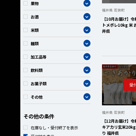
カテゴリー
果物
福井県 若狭町
カテゴリー
お酒
【10月お届け】令
トメボレ10kg 米
カテゴリー
米類
井県
カテゴリー
麺類
カテゴリー
加工品等
カテゴリー
飲料類
カテゴリー
お菓子類
カテゴリー
その他
福井県 若狭町
その他の条件
【12月お届け】令
キアカリ玄米20kg
在庫なし・受付終了を表示
り 福井県