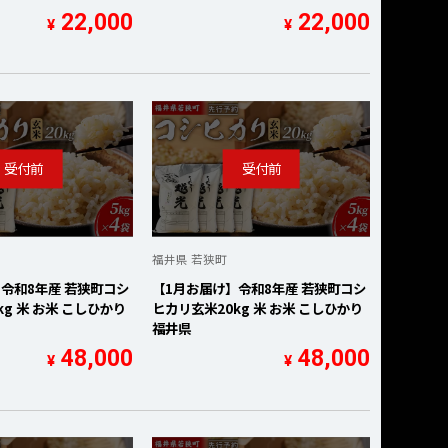
22,000
22,000
¥
¥
福井県 若狭町
令和8年産 若狭町コシ
【1月お届け】令和8年産 若狭町コシ
g 米 お米 こしひかり
ヒカリ玄米20kg 米 お米 こしひかり
福井県
48,000
48,000
¥
¥