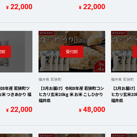
22,000
22,000
¥
¥
福井県 若狭町
福井県 若狭町
和8年産 若狭町ツ
【3月お届け】令和8年産 若狭町コシ
【2月お届け】
 お米 つきあかり 福
ヒカリ玄米20kg 米 お米 こしひかり
ヒカリ玄米20k
福井県
福井県
22,000
48,000
¥
¥