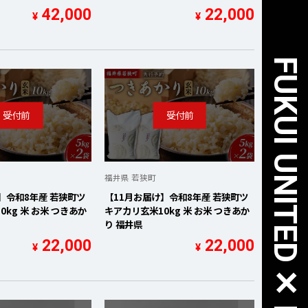
42,000
22,000
¥
¥
福井県 若狭町
】令和8年産 若狭町ツ
【11月お届け】令和8年産 若狭町ツ
kg 米 お米 つきあか
キアカリ玄米10kg 米 お米 つきあか
り 福井県
22,000
22,000
¥
¥