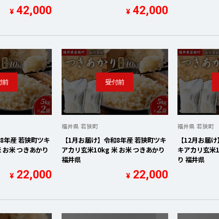
42,000
42,000
¥
¥
福井県 若狭町
福井県 若狭町
8年産 若狭町ツキ
【1月お届け】令和8年産 若狭町ツキ
【12月お届け
米 お米 つきあかり
アカリ玄米10kg 米 お米 つきあかり
キアカリ玄米10
福井県
り 福井県
22,000
22,000
¥
¥