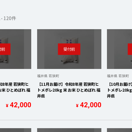
1
-
120
件
検索
福井県 若狭町
福井県 若狭町
和8年産 若狭町ヒ
【11月お届け】令和8年産 若狭町ヒ
【10月お届け
 お米 ひとめぼれ 福
トメボレ20kg 米 お米 ひとめぼれ 福
トメボレ20kg
井県
井県
42,000
42,000
¥
¥